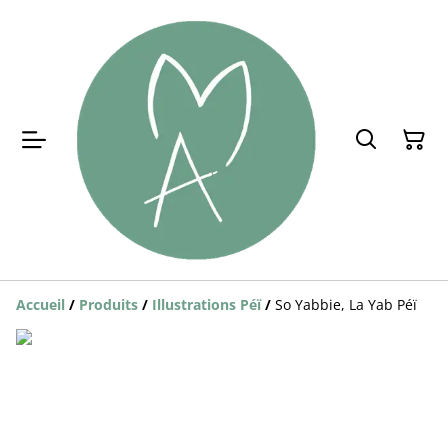
Accueil
/
Produits
/
Illustrations Péï
/
So Yabbie, La Yab Péï